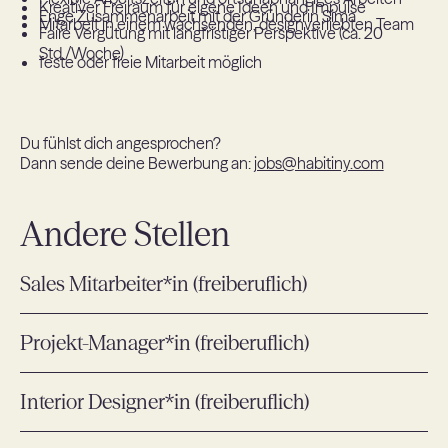
Kreativer Freiraum für eigene Ideen und Impulse
Enge Zusammenarbeit mit der Gründerin Sima
Mitarbeit in einem wachsenden, designverliebten Team
Faire Vergütung mit langfristiger Perspektive (ca. 20
Std./Woche)
feste oder freie Mitarbeit möglich
Du fühlst dich angesprochen?
Dann sende deine Bewerbung an:
jobs@habitiny.com
Andere Stellen
Sales Mitarbeiter*in (freiberuflich)
Projekt-Manager*in (freiberuflich)
Interior Designer*in (freiberuflich)