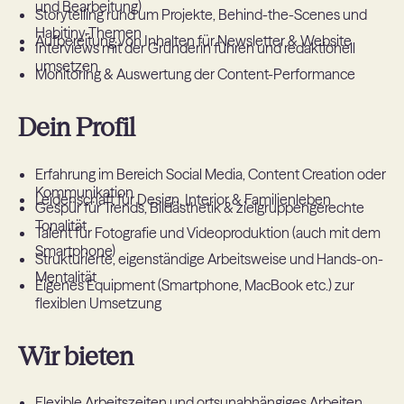
und Bearbeitung)
Storytelling rund um Projekte, Behind-the-Scenes und
Habitiny-Themen
Aufbereitung von Inhalten für Newsletter & Website
Interviews mit der Gründerin führen und redaktionell
umsetzen
Monitoring & Auswertung der Content-Performance
Dein Profil
Erfahrung im Bereich Social Media, Content Creation oder
Kommunikation
Leidenschaft für Design, Interior & Familienleben
Gespür für Trends, Bildästhetik & zielgruppengerechte
Tonalität
Talent für Fotografie und Videoproduktion (auch mit dem
Smartphone)
Strukturierte, eigenständige Arbeitsweise und Hands-on-
Mentalität
Eigenes Equipment (Smartphone, MacBook etc.) zur
flexiblen Umsetzung
Wir bieten
Flexible Arbeitszeiten und ortsunabhängiges Arbeiten