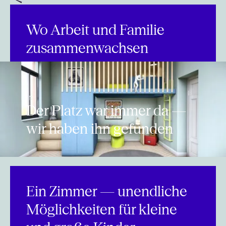
Wo Arbeit und Familie
zusammenwachsen
Der Platz war immer da —
wir haben ihn gefunden
Ein Zimmer — unendliche
Möglichkeiten für kleine